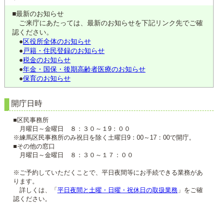
■最新のお知らせ
ご来庁にあたっては、最新のお知らせを下記リンク先でご確
認ください。
●
区役所全体のお知らせ
●
戸籍・住民登録のお知らせ
●
税金のお知らせ
●
年金・国保・後期高齢者医療のお知らせ
●
保育のお知らせ
開庁日時
■区民事務所
月曜日～金曜日 ８：３０～１9：００
※練馬区民事務所のみ祝日を除く土曜日9：00～17：00で開庁。
■その他の窓口
月曜日～金曜日 ８：３０～１７：００
※ご予約していただくことで、平日夜間等にお手続できる業務があ
ります。
詳しくは、「
平日夜間と土曜・日曜・祝休日の取扱業務
」をご確
認ください。