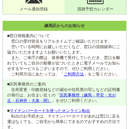
メール通知登録
混雑予想カレンダー
練馬区からのお知らせ
■窓口情報案内について
窓口の受付状況をリアルタイムでご確認いただけます。
空いている時間にお越しいただくなど、窓口の混雑緩和にご
協力いただきますようお願いいたします。
また、ご来庁の際は、発券機で受付していただき、窓口を離
れていてもご自分の順番が近づいたときに電子メールでお知ら
せするサービスもございますので、ぜひご利用ください。
ご利用方法にあたっては、「
ご利用方法
」をご覧ください。
■区民事務所のご案内
住所変更・印鑑登録などの届出や住民票の写しなどの証明書
の発行は、お住まい近くの「
区民事務所（練馬・早宮・光が
丘・石神井・大泉・関）
」をぜひご利用ください。
■
マイナンバーカードを使ったオンライン転出
転出のお手続きは、マイナンバーカードがあれば窓口に足を
運ばなくても、ご自宅から簡単にできるのでおすすめの方法で
す。