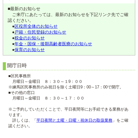
■最新のお知らせ
ご来庁にあたっては、最新のお知らせを下記リンク先でご確
認ください。
●
区役所全体のお知らせ
●
戸籍・住民登録のお知らせ
●
税金のお知らせ
●
年金・国保・後期高齢者医療のお知らせ
●
保育のお知らせ
開庁日時
■区民事務所
月曜日～金曜日 ８：３０～１9：００
※練馬区民事務所のみ祝日を除く土曜日9：00～17：00で開庁。
■その他の窓口
月曜日～金曜日 ８：３０～１７：００
※ご予約していただくことで、平日夜間等にお手続できる業務があ
ります。
詳しくは、「
平日夜間と土曜・日曜・祝休日の取扱業務
」をご確
認ください。