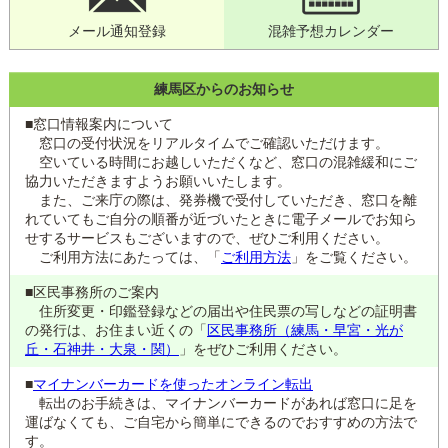
メール通知登録
混雑予想カレンダー
練馬区からのお知らせ
■窓口情報案内について
窓口の受付状況をリアルタイムでご確認いただけます。
空いている時間にお越しいただくなど、窓口の混雑緩和にご
協力いただきますようお願いいたします。
また、ご来庁の際は、発券機で受付していただき、窓口を離
れていてもご自分の順番が近づいたときに電子メールでお知ら
せするサービスもございますので、ぜひご利用ください。
ご利用方法にあたっては、「
ご利用方法
」をご覧ください。
■区民事務所のご案内
住所変更・印鑑登録などの届出や住民票の写しなどの証明書
の発行は、お住まい近くの「
区民事務所（練馬・早宮・光が
丘・石神井・大泉・関）
」をぜひご利用ください。
■
マイナンバーカードを使ったオンライン転出
転出のお手続きは、マイナンバーカードがあれば窓口に足を
運ばなくても、ご自宅から簡単にできるのでおすすめの方法で
す。