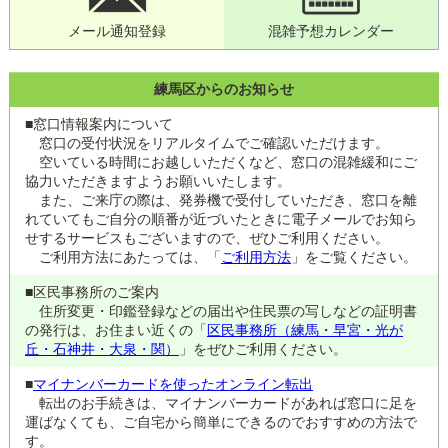
メール通知登録
混雑予想カレンダー
練馬区からのお知らせ
■窓口情報案内について
窓口の受付状況をリアルタイムでご確認いただけます。
空いている時間にお越しいただくなど、窓口の混雑緩和にご
協力いただきますようお願いいたします。
また、ご来庁の際は、発券機で受付していただき、窓口を離
れていてもご自分の順番が近づいたときに電子メールでお知ら
せするサービスもございますので、ぜひご利用ください。
ご利用方法にあたっては、「
ご利用方法
」をご覧ください。
■区民事務所のご案内
住所変更・印鑑登録などの届出や住民票の写しなどの証明書
の発行は、お住まい近くの「
区民事務所（練馬・早宮・光が
丘・石神井・大泉・関）
」をぜひご利用ください。
■
マイナンバーカードを使ったオンライン転出
転出のお手続きは、マイナンバーカードがあれば窓口に足を
運ばなくても、ご自宅から簡単にできるのでおすすめの方法で
す。