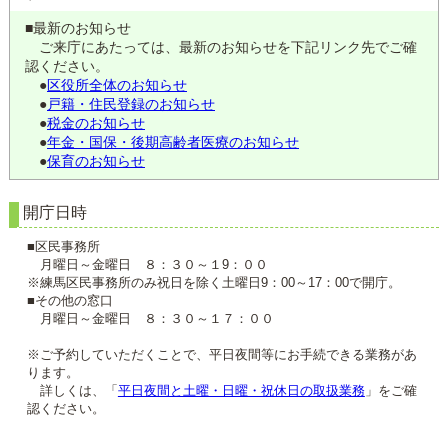
■最新のお知らせ
ご来庁にあたっては、最新のお知らせを下記リンク先でご確
認ください。
●
区役所全体のお知らせ
●
戸籍・住民登録のお知らせ
●
税金のお知らせ
●
年金・国保・後期高齢者医療のお知らせ
●
保育のお知らせ
開庁日時
■区民事務所
月曜日～金曜日 ８：３０～１9：００
※練馬区民事務所のみ祝日を除く土曜日9：00～17：00で開庁。
■その他の窓口
月曜日～金曜日 ８：３０～１７：００
※ご予約していただくことで、平日夜間等にお手続できる業務があ
ります。
詳しくは、「
平日夜間と土曜・日曜・祝休日の取扱業務
」をご確
認ください。