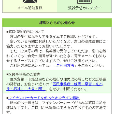
メール通知登録
混雑予想カレンダー
練馬区からのお知らせ
■窓口情報案内について
窓口の受付状況をリアルタイムでご確認いただけます。
空いている時間にお越しいただくなど、窓口の混雑緩和にご
協力いただきますようお願いいたします。
また、ご来庁の際は、発券機で受付していただき、窓口を離
れていてもご自分の順番が近づいたときに電子メールでお知ら
せするサービスもございますので、ぜひご利用ください。
ご利用方法にあたっては、「
ご利用方法
」をご覧ください。
■区民事務所のご案内
住所変更・印鑑登録などの届出や住民票の写しなどの証明書
の発行は、お住まい近くの「
区民事務所（練馬・早宮・光が
丘・石神井・大泉・関）
」をぜひご利用ください。
■
マイナンバーカードを使ったオンライン転出
転出のお手続きは、マイナンバーカードがあれば窓口に足を
運ばなくても、ご自宅から簡単にできるのでおすすめの方法で
す。