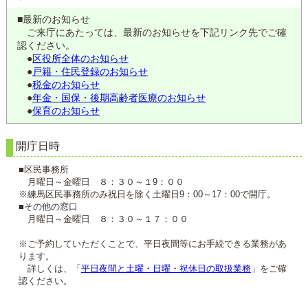
■最新のお知らせ
ご来庁にあたっては、最新のお知らせを下記リンク先でご確
認ください。
●
区役所全体のお知らせ
●
戸籍・住民登録のお知らせ
●
税金のお知らせ
●
年金・国保・後期高齢者医療のお知らせ
●
保育のお知らせ
開庁日時
■区民事務所
月曜日～金曜日 ８：３０～１9：００
※練馬区民事務所のみ祝日を除く土曜日9：00～17：00で開庁。
■その他の窓口
月曜日～金曜日 ８：３０～１７：００
※ご予約していただくことで、平日夜間等にお手続できる業務があ
ります。
詳しくは、「
平日夜間と土曜・日曜・祝休日の取扱業務
」をご確
認ください。