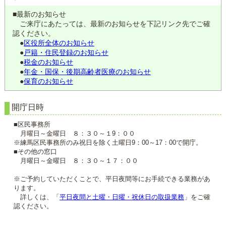
■最新のお知らせ
ご来庁にあたっては、最新のお知らせを下記リンク先でご確
認ください。
●
区役所全体のお知らせ
●
戸籍・住民登録のお知らせ
●
税金のお知らせ
●
年金・国保・後期高齢者医療のお知らせ
●
保育のお知らせ
開庁日時
■区民事務所
月曜日～金曜日 ８：３０～１9：００
※練馬区民事務所のみ祝日を除く土曜日9：00～17：00で開庁。
■その他の窓口
月曜日～金曜日 ８：３０～１７：００
※ご予約していただくことで、平日夜間等にお手続できる業務があ
ります。
詳しくは、「
平日夜間と土曜・日曜・祝休日の取扱業務
」をご確
認ください。