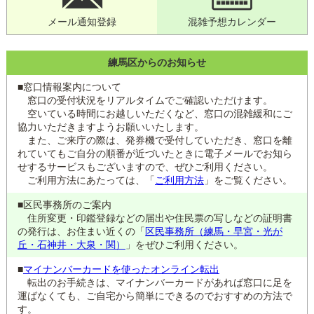
メール通知登録
混雑予想カレンダー
練馬区からのお知らせ
■窓口情報案内について
窓口の受付状況をリアルタイムでご確認いただけます。
空いている時間にお越しいただくなど、窓口の混雑緩和にご
協力いただきますようお願いいたします。
また、ご来庁の際は、発券機で受付していただき、窓口を離
れていてもご自分の順番が近づいたときに電子メールでお知ら
せするサービスもございますので、ぜひご利用ください。
ご利用方法にあたっては、「
ご利用方法
」をご覧ください。
■区民事務所のご案内
住所変更・印鑑登録などの届出や住民票の写しなどの証明書
の発行は、お住まい近くの「
区民事務所（練馬・早宮・光が
丘・石神井・大泉・関）
」をぜひご利用ください。
■
マイナンバーカードを使ったオンライン転出
転出のお手続きは、マイナンバーカードがあれば窓口に足を
運ばなくても、ご自宅から簡単にできるのでおすすめの方法で
す。