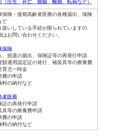
出（出生、死亡、婚姻、離婚、転籍など）
康保険・後期高齢者医療の各種届出、保険
など
り扱いしている手続が限られていますの
細はお問い合わせください。
康保険
、脱退の届出、保険証等の再発行申請
額適用認定証の発行、補装具等の療養費
育児一時金
費の申請
料の納付など
齢者医療
証の再発行申請
具等の療養費申請
費の申請
料の納付など