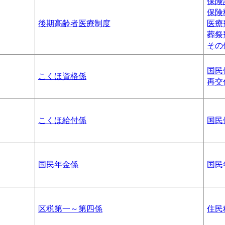
保険
保険
後期高齢者医療制度
医療
葬祭
その
国民
こくほ資格係
再交
こくほ給付係
国民
国民年金係
国民
区税第一～第四係
住民