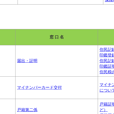
窓 口 名
住民記
印鑑登
届出・証明
住民記
印鑑証
住民税
マイナ
マイナンバーカード交付
につい
戸籍証
戸籍第二係
ど）