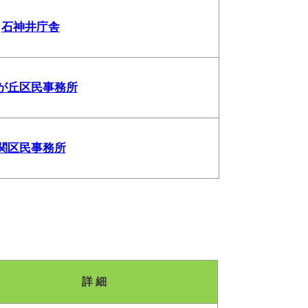
石神井庁舎
が丘区民事務所
関区民事務所
詳 細