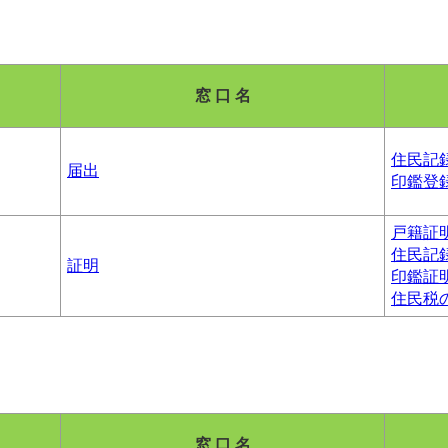
窓 口 名
住民記
届出
印鑑登
戸籍証
住民記
証明
印鑑証
住民税
窓 口 名