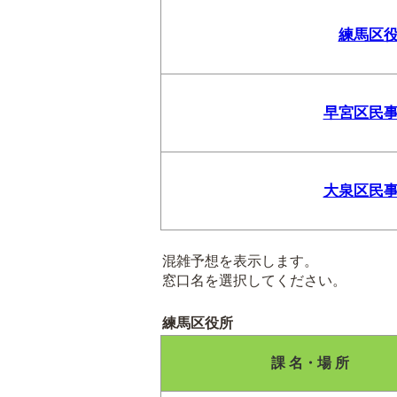
練馬区
早宮区民
大泉区民
混雑予想を表示します。
窓口名を選択してください。
練馬区役所
課 名・場 所