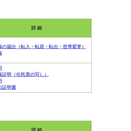
詳 細
録の届出（転入・転居・転出・世帯変更）
録
明
録証明（住民票の写し）
明
の証明書
詳 細