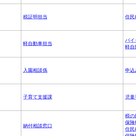
税証明担当
住民
バイ
軽自動車担当
軽自
入園相談係
申込
子育て支援課
児童
税の
保険
納付相談窓口
住民
保険