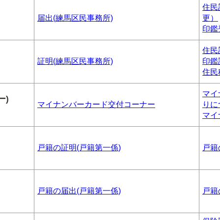
住民
届出(練馬区民事務所)
更）
印鑑
住民
証明(練馬区民事務所)
印鑑
住民
マイ
ー)
マイナンバーカード交付コーナー
りに
マイ
戸籍の証明(戸籍第一係)
戸籍
戸籍の届出(戸籍第一係)
戸籍