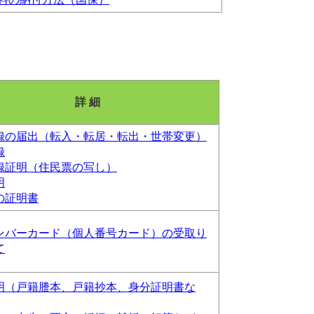
詳 細
録の届出（転入・転居・転出・世帯変更）
録
録証明（住民票の写し）
明
の証明書
ンバーカード（個人番号カード）の受取り
て
明（戸籍謄本、戸籍抄本、身分証明書な