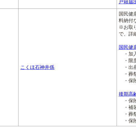
戸籍届
国民健
料納付
※お取
で、詳
国民健
・加入
・限度
こくほ石神井係
・出産
・葬祭
・保険
後期高
・保険
・補装
・葬祭
・保険