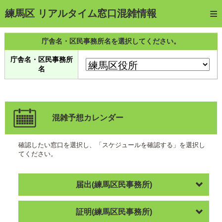
トップページ
練馬区 リアルタイム窓口混雑情報
ご利用方法
庁舎名・区民事務所名を選択してください。
web予約
庁舎名・区民事務所
名
予約確認・キャンセル
窓口混雑状況
待ち状況確認
混雑予想カレンダー
交付状況確認
確認したい窓口を選択し、「スケジュールを確認する」を選択し
てください。
メール通知登録
混雑予想カレンダー
届出(練馬区民事務所)
証明(練馬区民事務所)