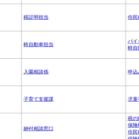
税証明担当
住民
バイ
軽自動車担当
軽自
入園相談係
申込
子育て支援課
児童
税の
保険
納付相談窓口
住民
保険