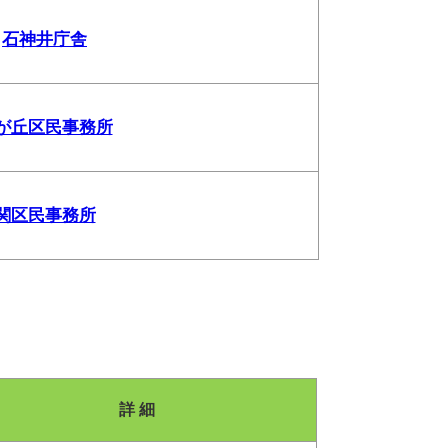
石神井庁舎
が丘区民事務所
関区民事務所
詳 細