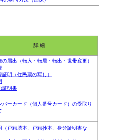
詳 細
録の届出（転入・転居・転出・世帯変更）
録
録証明（住民票の写し）
明
の証明書
ンバーカード（個人番号カード）の受取り
て
明（戸籍謄本、戸籍抄本、身分証明書な