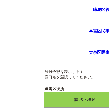
練馬区
早宮区民
大泉区民
混雑予想を表示します。
窓口名を選択してください。
練馬区役所
課 名・場 所