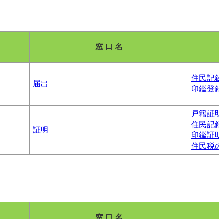
窓 口 名
住民記
届出
印鑑登
戸籍証
住民記
証明
印鑑証
住民税
窓 口 名