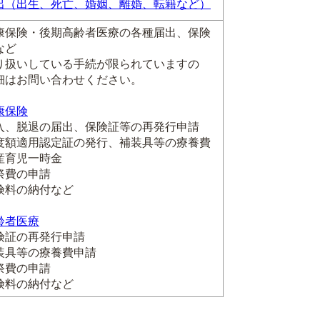
出（出生、死亡、婚姻、離婚、転籍など）
康保険・後期高齢者医療の各種届出、保険
など
り扱いしている手続が限られていますの
細はお問い合わせください。
康保険
、脱退の届出、保険証等の再発行申請
額適用認定証の発行、補装具等の療養費
育児一時金
費の申請
料の納付など
齢者医療
証の再発行申請
具等の療養費申請
費の申請
料の納付など