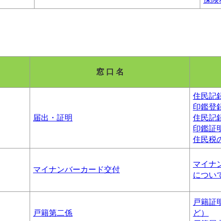
窓 口 名
住民記
印鑑登
届出・証明
住民記
印鑑証
住民税
マイナ
マイナンバーカード交付
につい
戸籍証
戸籍第二係
ど）