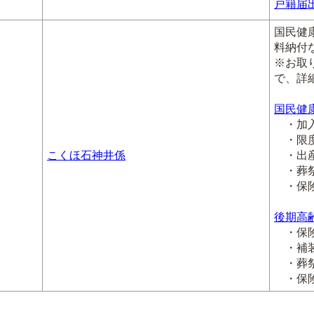
戸籍届
国民健
料納付
※お取
で、詳
国民健
・加入
・限度
こくほ石神井係
・出産
・葬祭
・保険
後期高
・保険
・補装
・葬祭
・保険