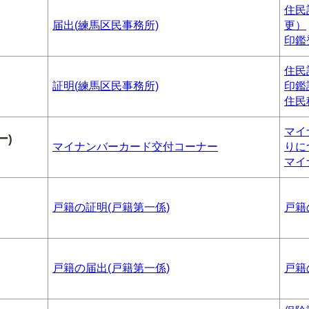
住民
届出(練馬区民事務所)
更）
印鑑
住民
証明(練馬区民事務所)
印鑑
住民
マイ
ー)
マイナンバーカード交付コーナー
りに
マイ
戸籍の証明(戸籍第一係)
戸籍
戸籍の届出(戸籍第一係)
戸籍