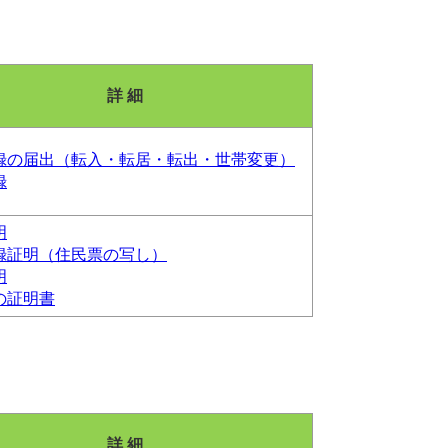
詳 細
録の届出（転入・転居・転出・世帯変更）
録
明
録証明（住民票の写し）
明
の証明書
詳 細