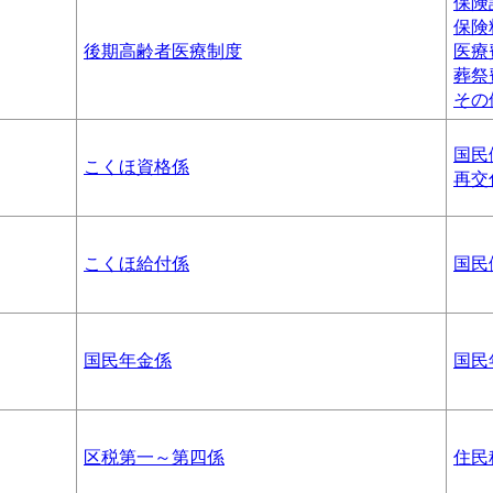
保険
保険
後期高齢者医療制度
医療
葬祭
その
国民
こくほ資格係
再交
こくほ給付係
国民
国民年金係
国民
区税第一～第四係
住民