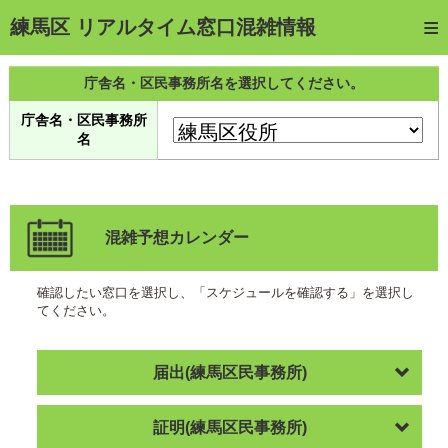
トップページ
練馬区 リアルタイム窓口混雑情報
ご利用方法
庁舎名・区民事務所名を選択してください。
web予約
庁舎名・区民事務所
名
予約確認・キャンセル
窓口混雑状況
待ち状況確認
混雑予想カレンダー
交付状況確認
確認したい窓口を選択し、「スケジュールを確認する」を選択し
てください。
メール通知登録
混雑予想カレンダー
届出(練馬区民事務所)
証明(練馬区民事務所)