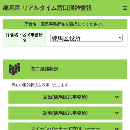
トップページ
練馬区 リアルタイム窓口混雑情報
ご利用方法
庁舎名・区民事務所名を選択してください。
web予約
庁舎名・区民事務所
名
予約確認・キャンセル
窓口混雑状況
待ち状況確認
窓口混雑状況
交付状況確認
現在の混雑状況を表示いたします。
メール通知登録
届出(練馬区民事務所)
混雑予想カレンダー
証明(練馬区民事務所)
マイナンバーカード交付コーナー