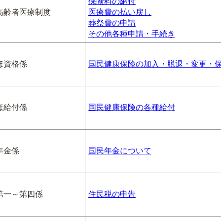
保険料の納付
高齢者医療制度
医療費の払い戻し
葬祭費の申請
その他各種申請・手続き
ほ資格係
国民健康保険の加入・脱退・変更・
ほ給付係
国民健康保険の各種給付
年金係
国民年金について
第一～第四係
住民税の申告