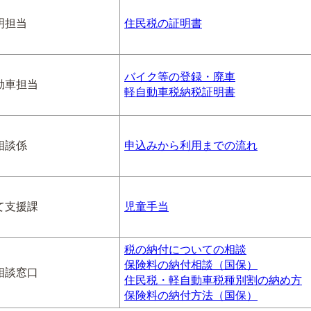
明担当
住民税の証明書
バイク等の登録・廃車
動車担当
軽自動車税納税証明書
相談係
申込みから利用までの流れ
て支援課
児童手当
税の納付についての相談
保険料の納付相談（国保）
相談窓口
住民税・軽自動車税種別割の納め方
保険料の納付方法（国保）