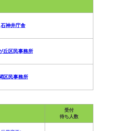
石神井庁舎
が丘区民事務所
関区民事務所
受付
待ち人数