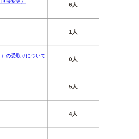
・世帯変更）
6人
1人
ド）の受取りについて
0人
5人
4人