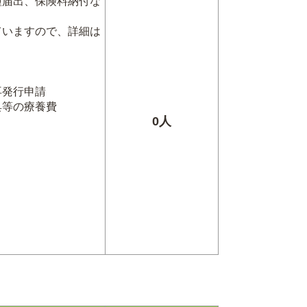
種届出、保険料納付な
ていますので、詳細は
発行申請
等の療養費
0人