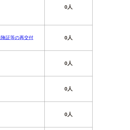
0人
0人
保険証等の再交付
0人
0人
0人