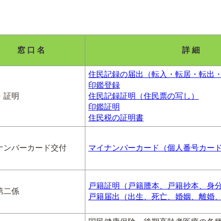
窓 口 名
詳 細
住民記録の届出（転入・転居・転出
印鑑登録
・証明
住民記録証明（住民票の写し）
印鑑証明
住民税の証明書
ナンバーカード交付
マイナンバーカード（個人番号カー
戸籍証明（戸籍謄本、戸籍抄本、身
第二係
戸籍届出（出生、死亡、婚姻、離婚