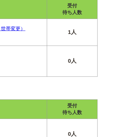
受付
待ち人数
・世帯変更）
1人
0人
受付
待ち人数
0人