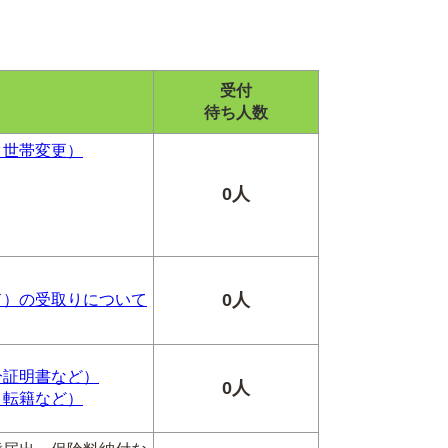
受付
待ち人数
・世帯変更）
0人
0人
ド）の受取りについて
分証明書など）
0人
、転籍など）