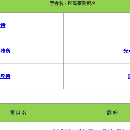
庁舎名・区民事務所名
役所
事務所
光
事務所
窓 口 名
詳 細