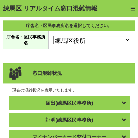
トップページ
練馬区 リアルタイム窓口混雑情報
ご利用方法
庁舎名・区民事務所名を選択してください。
web予約
庁舎名・区民事務所
名
予約確認・キャンセル
窓口混雑状況
待ち状況確認
窓口混雑状況
交付状況確認
現在の混雑状況を表示いたします。
メール通知登録
届出(練馬区民事務所)
混雑予想カレンダー
証明(練馬区民事務所)
マイナンバーカード交付コーナー