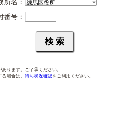
務所名：
付番号：
があります。ご了承ください。
する場合は、
待ち状況確認
をご利用ください。