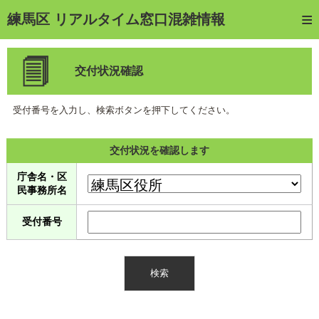
トップページ
練馬区 リアルタイム窓口混雑情報
ご利用方法
交付状況確認
web予約
予約確認・キャンセル
受付番号を入力し、検索ボタンを押下してください。
窓口混雑状況
交付状況を確認します
待ち状況確認
庁舎名・区
民事務所名
交付状況確認
受付番号
メール通知登録
混雑予想カレンダー