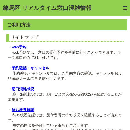
トップページ
練馬区 リアルタイム窓口混雑情報
ご利用方法
ご利用方法
web予約
サイトマップ
予約確認・キャンセル
・
web予約
web予約では、窓口の受付予約を事前に行うことができます。※
窓口混雑状況
一部窓口のみで利用可能です。
待ち状況確認
・
予約確認・キャンセル
予約確認・キャンセルでは、ご予約内容の確認、キャンセルおよ
び確認メールの再送信が行えます。
交付状況確認
・
窓口混雑状況
メール通知登録
窓口混雑状況では、窓口ごとの現在の混雑状況を確認することが
出来ます。
混雑予想カレンダー
・
待ち状況確認
待ち状況確認では、受付番号の待ち状況を確認することが出来ま
す。
複数の届出を受付している番号もございます。