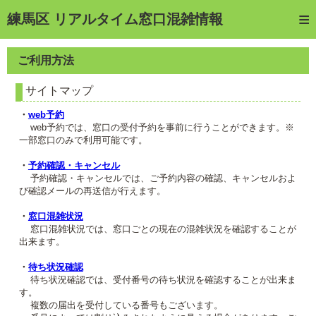
トップページ
練馬区 リアルタイム窓口混雑情報
ご利用方法
ご利用方法
web予約
サイトマップ
予約確認・キャンセル
・
web予約
web予約では、窓口の受付予約を事前に行うことができます。※
窓口混雑状況
一部窓口のみで利用可能です。
待ち状況確認
・
予約確認・キャンセル
予約確認・キャンセルでは、ご予約内容の確認、キャンセルおよ
び確認メールの再送信が行えます。
交付状況確認
・
窓口混雑状況
メール通知登録
窓口混雑状況では、窓口ごとの現在の混雑状況を確認することが
出来ます。
混雑予想カレンダー
・
待ち状況確認
待ち状況確認では、受付番号の待ち状況を確認することが出来ま
す。
複数の届出を受付している番号もございます。