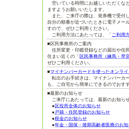
空いている時間にお越しいただくなど
ますようお願いいたします。
また、ご来庁の際は、発券機で受付し
自分の順番が近づいたときに電子メー
すので、ぜひご利用ください。
ご利用方法にあたっては、「
ご利用
■区民事務所のご案内
住所変更・印鑑登録などの届出や住民
住まい近くの「
区民事務所（練馬・早
ぜひご利用ください。
■
マイナンバーカードを使ったオンライ
転出のお手続きは、マイナンバーカー
も、ご自宅から簡単にできるのでおす
■最新のお知らせ
ご来庁にあたっては、最新のお知らせ
●
区役所全体のお知らせ
●
戸籍・住民登録のお知らせ
●
税金のお知らせ
●
年金・国保・後期高齢者医療のお知