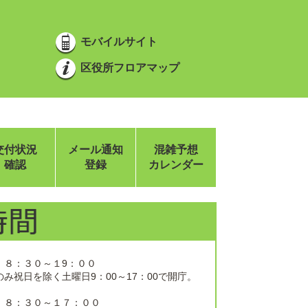
モバイルサイト
区役所フロアマップ
交付状況
メール通知
混雑予想
確認
登録
カレンダー
８：３０～１9：００
み祝日を除く土曜日9：00～17：00で開庁。
８：３０～１７：００