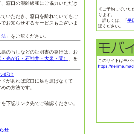
、窓口の混雑緩和にご協力いただき
※ご予約していた
ります。
ていただき、窓口を離れていてもご
詳しくは、「
平
ルでお知らせするサービスもございま
認ください。
方法
」をご覧ください。
票の写しなどの証明書の発行は、お
宮・光が丘・石神井・大泉・関）
」を
このサイトはモバ
https://nerima.mad
ン転出
ドがあれば窓口に足を運ばなくて
すめの方法です。
を下記リンク先でご確認ください。
らせ