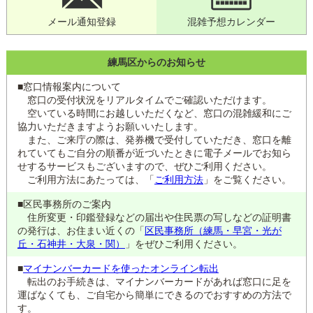
メール通知登録
混雑予想カレンダー
練馬区からのお知らせ
■窓口情報案内について
窓口の受付状況をリアルタイムでご確認いただけます。
空いている時間にお越しいただくなど、窓口の混雑緩和にご
協力いただきますようお願いいたします。
また、ご来庁の際は、発券機で受付していただき、窓口を離
れていてもご自分の順番が近づいたときに電子メールでお知ら
せするサービスもございますので、ぜひご利用ください。
ご利用方法にあたっては、「
ご利用方法
」をご覧ください。
■区民事務所のご案内
住所変更・印鑑登録などの届出や住民票の写しなどの証明書
の発行は、お住まい近くの「
区民事務所（練馬・早宮・光が
丘・石神井・大泉・関）
」をぜひご利用ください。
■
マイナンバーカードを使ったオンライン転出
転出のお手続きは、マイナンバーカードがあれば窓口に足を
運ばなくても、ご自宅から簡単にできるのでおすすめの方法で
す。