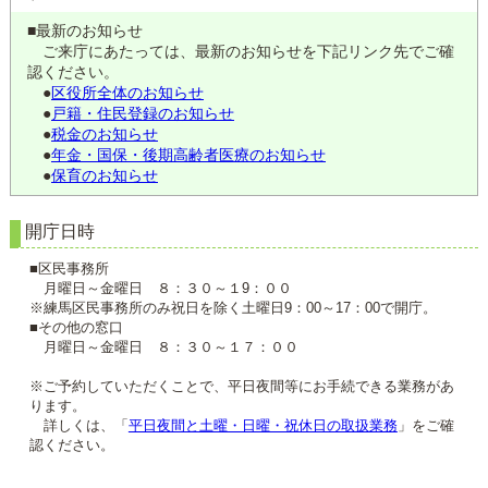
■最新のお知らせ
ご来庁にあたっては、最新のお知らせを下記リンク先でご確
認ください。
●
区役所全体のお知らせ
●
戸籍・住民登録のお知らせ
●
税金のお知らせ
●
年金・国保・後期高齢者医療のお知らせ
●
保育のお知らせ
開庁日時
■区民事務所
月曜日～金曜日 ８：３０～１9：００
※練馬区民事務所のみ祝日を除く土曜日9：00～17：00で開庁。
■その他の窓口
月曜日～金曜日 ８：３０～１７：００
※ご予約していただくことで、平日夜間等にお手続できる業務があ
ります。
詳しくは、「
平日夜間と土曜・日曜・祝休日の取扱業務
」をご確
認ください。