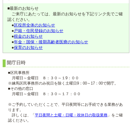
■最新のお知らせ
ご来庁にあたっては、最新のお知らせを下記リンク先でご確
認ください。
●
区役所全体のお知らせ
●
戸籍・住民登録のお知らせ
●
税金のお知らせ
●
年金・国保・後期高齢者医療のお知らせ
●
保育のお知らせ
開庁日時
■区民事務所
月曜日～金曜日 ８：３０～１9：００
※練馬区民事務所のみ祝日を除く土曜日9：00～17：00で開庁。
■その他の窓口
月曜日～金曜日 ８：３０～１７：００
※ご予約していただくことで、平日夜間等にお手続できる業務があ
ります。
詳しくは、「
平日夜間と土曜・日曜・祝休日の取扱業務
」をご確
認ください。