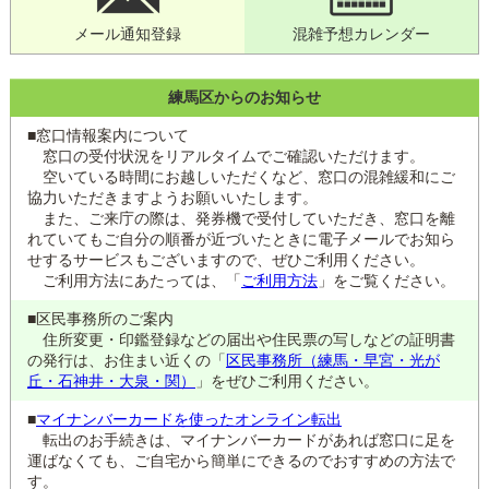
メール通知登録
混雑予想カレンダー
練馬区からのお知らせ
■窓口情報案内について
窓口の受付状況をリアルタイムでご確認いただけます。
空いている時間にお越しいただくなど、窓口の混雑緩和にご
協力いただきますようお願いいたします。
また、ご来庁の際は、発券機で受付していただき、窓口を離
れていてもご自分の順番が近づいたときに電子メールでお知ら
せするサービスもございますので、ぜひご利用ください。
ご利用方法にあたっては、「
ご利用方法
」をご覧ください。
■区民事務所のご案内
住所変更・印鑑登録などの届出や住民票の写しなどの証明書
の発行は、お住まい近くの「
区民事務所（練馬・早宮・光が
丘・石神井・大泉・関）
」をぜひご利用ください。
■
マイナンバーカードを使ったオンライン転出
転出のお手続きは、マイナンバーカードがあれば窓口に足を
運ばなくても、ご自宅から簡単にできるのでおすすめの方法で
す。