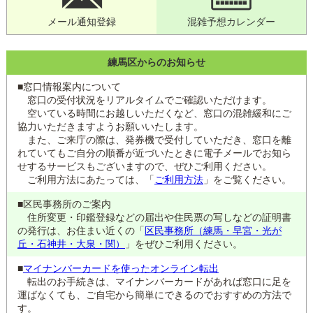
メール通知登録
混雑予想カレンダー
練馬区からのお知らせ
■窓口情報案内について
窓口の受付状況をリアルタイムでご確認いただけます。
空いている時間にお越しいただくなど、窓口の混雑緩和にご
協力いただきますようお願いいたします。
また、ご来庁の際は、発券機で受付していただき、窓口を離
れていてもご自分の順番が近づいたときに電子メールでお知ら
せするサービスもございますので、ぜひご利用ください。
ご利用方法にあたっては、「
ご利用方法
」をご覧ください。
■区民事務所のご案内
住所変更・印鑑登録などの届出や住民票の写しなどの証明書
の発行は、お住まい近くの「
区民事務所（練馬・早宮・光が
丘・石神井・大泉・関）
」をぜひご利用ください。
■
マイナンバーカードを使ったオンライン転出
転出のお手続きは、マイナンバーカードがあれば窓口に足を
運ばなくても、ご自宅から簡単にできるのでおすすめの方法で
す。