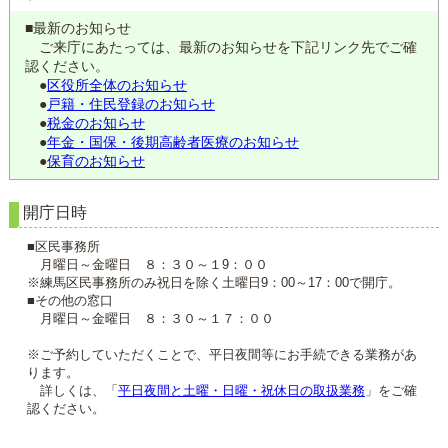
■最新のお知らせ
ご来庁にあたっては、最新のお知らせを下記リンク先でご確
認ください。
●
区役所全体のお知らせ
●
戸籍・住民登録のお知らせ
●
税金のお知らせ
●
年金・国保・後期高齢者医療のお知らせ
●
保育のお知らせ
開庁日時
■区民事務所
月曜日～金曜日 ８：３０～１9：００
※練馬区民事務所のみ祝日を除く土曜日9：00～17：00で開庁。
■その他の窓口
月曜日～金曜日 ８：３０～１７：００
※ご予約していただくことで、平日夜間等にお手続できる業務があ
ります。
詳しくは、「
平日夜間と土曜・日曜・祝休日の取扱業務
」をご確
認ください。