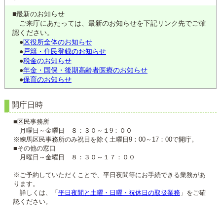
■最新のお知らせ
ご来庁にあたっては、最新のお知らせを下記リンク先でご確
認ください。
●
区役所全体のお知らせ
●
戸籍・住民登録のお知らせ
●
税金のお知らせ
●
年金・国保・後期高齢者医療のお知らせ
●
保育のお知らせ
開庁日時
■区民事務所
月曜日～金曜日 ８：３０～１9：００
※練馬区民事務所のみ祝日を除く土曜日9：00～17：00で開庁。
■その他の窓口
月曜日～金曜日 ８：３０～１７：００
※ご予約していただくことで、平日夜間等にお手続できる業務があ
ります。
詳しくは、「
平日夜間と土曜・日曜・祝休日の取扱業務
」をご確
認ください。