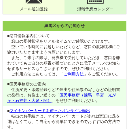
メール通知登録
混雑予想カレンダー
練馬区からのお知らせ
■窓口情報案内について
窓口の受付状況をリアルタイムでご確認いただけます。
空いている時間にお越しいただくなど、窓口の混雑緩和にご
協力いただきますようお願いいたします。
また、ご来庁の際は、発券機で受付していただき、窓口を離
れていてもご自分の順番が近づいたときに電子メールでお知ら
せするサービスもございますので、ぜひご利用ください。
ご利用方法にあたっては、「
ご利用方法
」をご覧ください。
■区民事務所のご案内
住所変更・印鑑登録などの届出や住民票の写しなどの証明書
の発行は、お住まい近くの「
区民事務所（練馬・早宮・光が
丘・石神井・大泉・関）
」をぜひご利用ください。
■
マイナンバーカードを使ったオンライン転出
転出のお手続きは、マイナンバーカードがあれば窓口に足を
運ばなくても、ご自宅から簡単にできるのでおすすめの方法で
す。