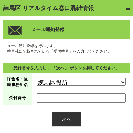
トップページ
練馬区 リアルタイム窓口混雑情報
ご利用方法
メール通知登録
web予約
予約確認・キャンセル
メール通知登録を行います。
番号札に記載されている「受付番号」を入力してください。
窓口混雑状況
受付番号を入力し 、「次へ」 ボタンを押してください。
待ち状況確認
庁舎名・区
交付状況確認
民事務所名
メール通知登録
受付番号
混雑予想カレンダー