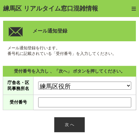
トップページ
練馬区 リアルタイム窓口混雑情報
ご利用方法
メール通知登録
web予約
予約確認・キャンセル
メール通知登録を行います。
番号札に記載されている「受付番号」を入力してください。
窓口混雑状況
受付番号を入力し 、「次へ」 ボタンを押してください。
待ち状況確認
庁舎名・区
交付状況確認
民事務所名
メール通知登録
受付番号
混雑予想カレンダー