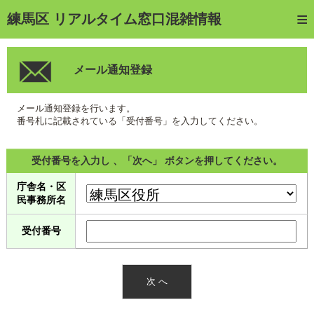
トップページ
練馬区 リアルタイム窓口混雑情報
ご利用方法
メール通知登録
web予約
予約確認・キャンセル
メール通知登録を行います。
番号札に記載されている「受付番号」を入力してください。
窓口混雑状況
受付番号を入力し 、「次へ」 ボタンを押してください。
待ち状況確認
庁舎名・区
交付状況確認
民事務所名
メール通知登録
受付番号
混雑予想カレンダー