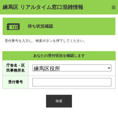
トップページ
練馬区 リアルタイム窓口混雑情報
ご利用方法
待ち状況確認
web予約
予約確認・キャンセル
受付番号を入力し、検索ボタンを押下してください。
窓口混雑状況
あなたの受付状況を確認します
待ち状況確認
庁舎名・区
民事務所名
交付状況確認
受付番号
メール通知登録
混雑予想カレンダー