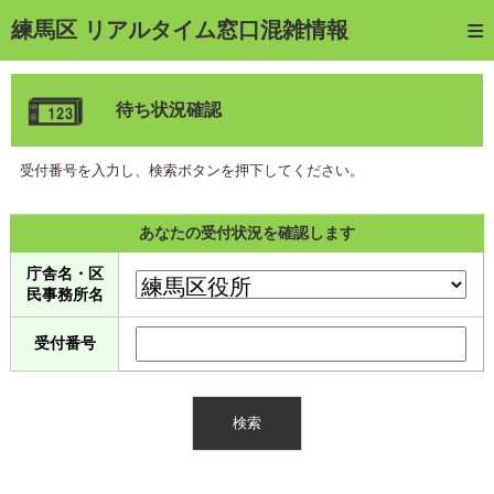
トップページ
練馬区 リアルタイム窓口混雑情報
ご利用方法
待ち状況確認
web予約
予約確認・キャンセル
受付番号を入力し、検索ボタンを押下してください。
窓口混雑状況
あなたの受付状況を確認します
待ち状況確認
庁舎名・区
民事務所名
交付状況確認
受付番号
メール通知登録
混雑予想カレンダー