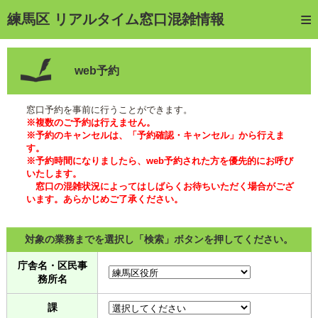
トップページ
練馬区 リアルタイム窓口混雑情報
ご利用方法
web予約
web予約
予約確認・キャンセル
窓口予約を事前に行うことができます。
※複数のご予約は行えません。
窓口混雑状況
※予約のキャンセルは、「予約確認・キャンセル」から行えま
す。
※予約時間になりましたら、web予約された方を優先的にお呼び
待ち状況確認
いたします。
窓口の混雑状況によってはしばらくお待ちいただく場合がござ
交付状況確認
います。あらかじめご了承ください。
メール通知登録
対象の業務までを選択し「検索」ボタンを押してください。
混雑予想カレンダー
庁舎名・区民事
務所名
課