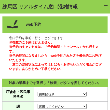
トップページ
練馬区 リアルタイム窓口混雑情報
ご利用方法
web予約
web予約
予約確認・キャンセル
窓口予約を事前に行うことができます。
※複数のご予約は行えません。
窓口混雑状況
※予約のキャンセルは、「予約確認・キャンセル」から行えま
す。
※予約時間になりましたら、web予約された方を優先的にお呼び
待ち状況確認
いたします。
窓口の混雑状況によってはしばらくお待ちいただく場合がござ
交付状況確認
います。あらかじめご了承ください。
メール通知登録
対象の業務までを選択し「検索」ボタンを押してください。
混雑予想カレンダー
庁舎名・区民事
務所名
課