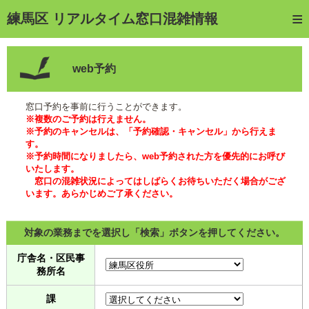
トップページ
練馬区 リアルタイム窓口混雑情報
ご利用方法
web予約
web予約
予約確認・キャンセル
窓口予約を事前に行うことができます。
※複数のご予約は行えません。
窓口混雑状況
※予約のキャンセルは、「予約確認・キャンセル」から行えま
す。
※予約時間になりましたら、web予約された方を優先的にお呼び
待ち状況確認
いたします。
窓口の混雑状況によってはしばらくお待ちいただく場合がござ
交付状況確認
います。あらかじめご了承ください。
メール通知登録
対象の業務までを選択し「検索」ボタンを押してください。
混雑予想カレンダー
庁舎名・区民事
務所名
課