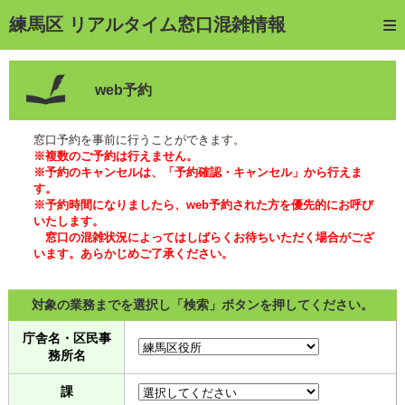
トップページ
練馬区 リアルタイム窓口混雑情報
ご利用方法
web予約
web予約
予約確認・キャンセル
窓口予約を事前に行うことができます。
※複数のご予約は行えません。
窓口混雑状況
※予約のキャンセルは、「予約確認・キャンセル」から行えま
す。
※予約時間になりましたら、web予約された方を優先的にお呼び
待ち状況確認
いたします。
窓口の混雑状況によってはしばらくお待ちいただく場合がござ
交付状況確認
います。あらかじめご了承ください。
メール通知登録
対象の業務までを選択し「検索」ボタンを押してください。
混雑予想カレンダー
庁舎名・区民事
務所名
課