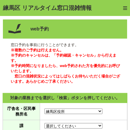
トップページ
練馬区 リアルタイム窓口混雑情報
ご利用方法
web予約
web予約
予約確認・キャンセル
窓口予約を事前に行うことができます。
※複数のご予約は行えません。
窓口混雑状況
※予約のキャンセルは、「予約確認・キャンセル」から行えま
す。
※予約時間になりましたら、web予約された方を優先的にお呼び
待ち状況確認
いたします。
窓口の混雑状況によってはしばらくお待ちいただく場合がござ
交付状況確認
います。あらかじめご了承ください。
メール通知登録
対象の業務までを選択し「検索」ボタンを押してください。
混雑予想カレンダー
庁舎名・区民事
務所名
課