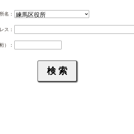
所名：
レス：
桁）：