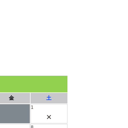
金
土
1
×
8