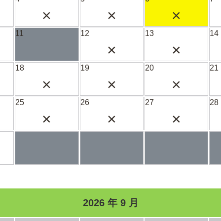
×
×
×
11
12
13
14
×
×
18
19
20
21
×
×
×
25
26
27
28
×
×
×
2026 年 9 月