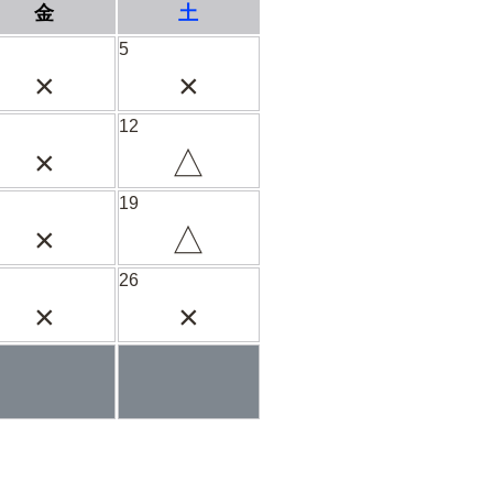
金
土
5
×
×
12
×
△
19
×
△
26
×
×