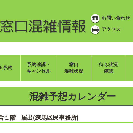
お問い合わせ
アクセス
予約確認・
窓口
待ち状況
eb予約
キャンセル
混雑状況
確認
混雑予想カレンダー
舎１階
届出(練馬区民事務所)