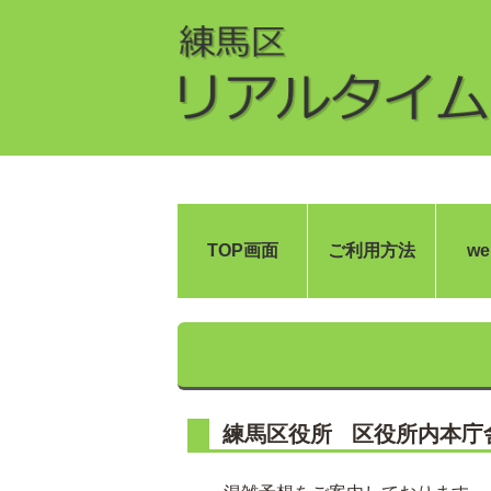
TOP画面
ご利用方法
w
練馬区役所 区役所内本庁