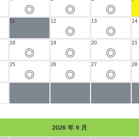
◎
◎
◎
11
12
13
14
◎
◎
18
19
20
21
◎
◎
◎
25
26
27
28
◎
◎
◎
2026 年 9 月