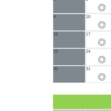
◎
9
10
◎
16
17
◎
23
24
◎
30
31
◎