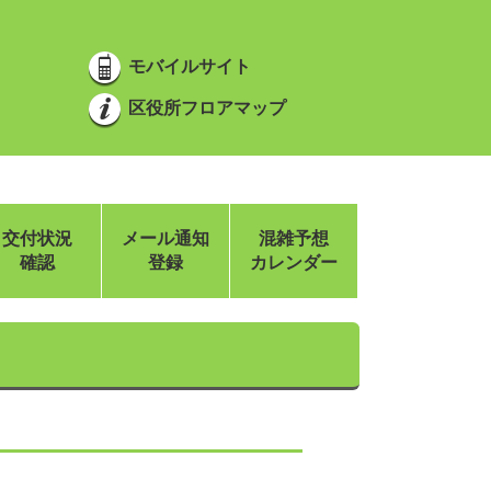
モバイルサイト
区役所フロアマップ
交付状況
メール通知
混雑予想
確認
登録
カレンダー