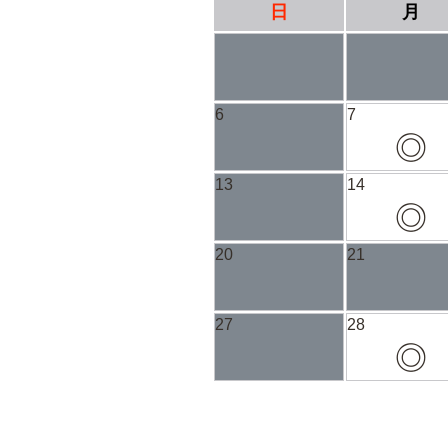
日
月
6
7
◎
13
14
◎
20
21
27
28
◎