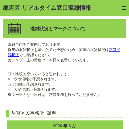
トップページ
練馬区 リアルタイム窓口混雑情報
ご利用方法
混雑状況とマークについて
web予約
予約確認・キャンセル
混雑予想をご案内しております。
例年の混雑状況を基にたてた予想のため、実際の混雑状況は
窓口混
窓口混雑状況
雑状況
でご確認ください。
カレンダー上の黄色は、本日を表示しています。
待ち状況確認
◎：比較的空いていると思われます。
交付状況確認
○：やや混雑が予想されます。
△：混雑が予想されます。
×：大変混雑が予想されます。
メール通知登録
※マークのない日付は、窓口業務を行っておりません。
混雑予想カレンダー
早宮区民事務所
証明
2026 年 8 月