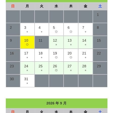
日
月
火
水
木
金
土
1
2
3
4
5
6
7
8
○
○
◎
◎
○
9
10
11
12
13
14
15
◎
○
○
○
16
17
18
19
20
21
22
○
○
◎
◎
○
23
24
25
26
27
28
29
○
○
◎
○
○
30
31
○
2026 年 9 月
日
月
火
水
木
金
土