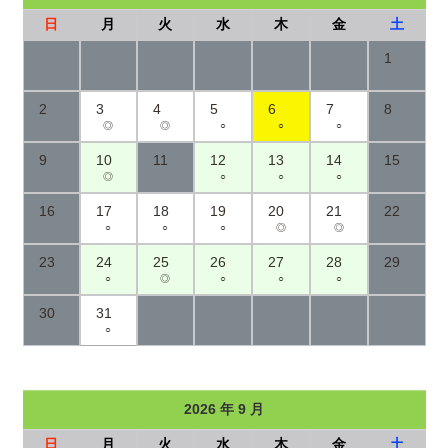
日
月
火
水
木
金
土
1
2
3
4
5
6
7
8
◎
◎
○
○
○
9
10
11
12
13
14
15
◎
○
○
○
16
17
18
19
20
21
22
○
○
○
◎
◎
23
24
25
26
27
28
29
○
◎
○
○
○
30
31
○
2026 年 9 月
日
月
火
水
木
金
土