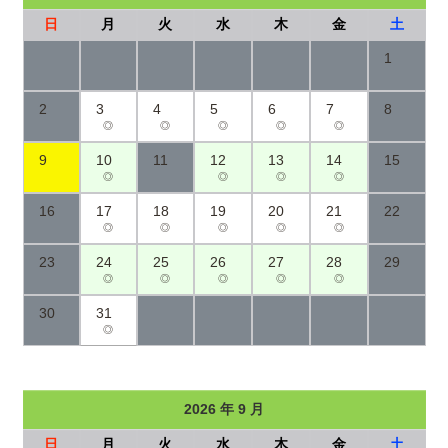
日
月
火
水
木
金
土
1
2
3
4
5
6
7
8
◎
◎
◎
◎
◎
9
10
11
12
13
14
15
◎
◎
◎
◎
16
17
18
19
20
21
22
◎
◎
◎
◎
◎
23
24
25
26
27
28
29
◎
◎
◎
◎
◎
30
31
◎
2026 年 9 月
日
月
火
水
木
金
土