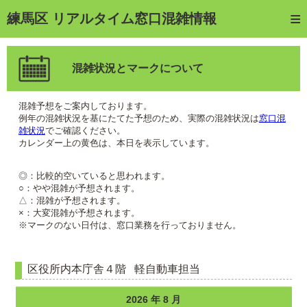
トップページ
練馬区 リアルタイム窓口混雑情報
ご利用方法
混雑状況とマークについて
web予約
予約確認・キャンセル
混雑予想をご案内しております。
例年の混雑状況を基にたてた予想のため、実際の混雑状況は
窓口混
窓口混雑状況
雑状況
でご確認ください。
カレンダー上の黄色は、本日を表示しています。
待ち状況確認
◎：比較的空いていると思われます。
交付状況確認
○：やや混雑が予想されます。
△：混雑が予想されます。
×：大変混雑が予想されます。
メール通知登録
※マークのない日付は、窓口業務を行っておりません。
混雑予想カレンダー
区役所内本庁舎４階
軽自動車担当
2026 年 8 月