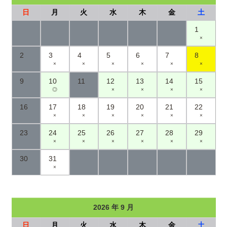
日
月
火
水
木
金
土
1
×
2
3
4
5
6
7
8
×
×
×
×
×
×
9
10
11
12
13
14
15
◎
×
×
×
×
16
17
18
19
20
21
22
×
×
×
×
×
×
23
24
25
26
27
28
29
×
×
×
×
×
×
30
31
×
2026 年 9 月
日
月
火
水
木
金
土